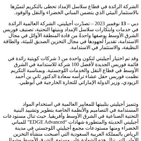
الشركة الرائدة في قطاع سلاسل الإمداد تحظى بالتكريم لتميّزها
بالاستثمار البيئي الذي يتضمن المباني الخضراء والنقل والوقود.
دبي –
13
نوفمبر 2023 – تصدّرت أجيليتي، الشركة العالمية الرائدة
في خدمات وابتكارات سلاسل الإمداد وبنيتها التحتية، تصنيف فوربس
الشرق الأوسط بوصفها واحدةً من قادة المنطقة الأوائل في مجال
الاستدامة، تقديراً لجهودها في مجال التخزين الصديق للبيئة، والطاقة
النظيفة، والاستثمار في الاستدامة.
وقد تم اختيار أجيليتي لتكون واحدة من 3 شركات كويتية رائدة في
قائمة فوربس الجديدة لأفضل 100 شركة للاستدامة في الشرق
الأوسط في قطاع النقل والخدمات اللوجستية. وبمناسبة التكريم
نظمت فوربس حفل عشاء ترأسه سعادة الدكتور ثاني بن أحمد
الزيودي، وزير الدولة الإماراتي للتجارة الخارجية في أبوظبي.
وتتميز أجيليتي بتلبيتها للمعايير العالمية في استخدام المواد
المستدامة في التصاميم والأنظمة الخاصة بتطوير وتشييد البنية
التحتية الصناعية في الشرق الأوسط وأفريقيا. حيث تنال مستودعات
أجيليتي الحديثة والمتطورة شهادات “EDGE Advanced” للمباني
الخضراء ومنها مستودعات مجمع أجيليتي اللوجستي في مدينة
الرياض بالمملكة العربية السعودية التي أصبحت منشأة التخزين
الأولى التي تنال هذه الشهادة على مستوى الشرق الأوسط وشمال