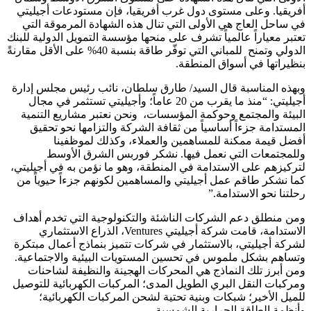
أفريقيا. وعلى مستوى دول غرب أفريقيا، فإن مستودعات أجيليتي
في ساحل العاج هي الأولى التي تنال هذه الشهادة المرموقة التي
تعتبر معياراً عالمياً تشرف على منحها مؤسسة التمويل الدولية للبنك
الدولي وتمنح للمباني التي توفّر طاقة بنسبة 40% على الأقل مقارنةً
بنظيراتها في أسواق المنطقة.
وبهذه المناسبة قال السيد/ طارق سلطان، نائب رئيس مجلس إدارة
أجيليتي: “منذ ما يقرب من 20 عاماً؛ وأجيليتي تستثمر في مجال
البيئة والمجتمع وحوكمة المؤسسات، ونحن نعتبر مشاريع التنمية
المستدامة جزءاً أساسياً من ثقافة الشركة والتزامها نحو تحقيق
أفضل قيمة ممكنة للمساهمين والعملاء، وكذلك لموظفينا
وللمجتمعات التي نعمل فيها. نشكر فوربس الشرق الأوسط
لتركيزهم على الاستدامة في المنطقة، وهو ما نؤمن به في أجيليتي،
كما نشكر طاقم عمل أجيليتي والمساهمين لكونهم جزءاً حيوياً من
رحلتنا نحو الاستدامة.”
ومن منطلق دعم الشركات الناشئة والتكنولوجية التي تخدم أهداف
الاستدامة، قامت شركة أجيليتي Ventures، الذراع الاستثماري
لشركة أجيليتي، بالاستثمار في شركات تتميز بنماذج أعمال مبتكرة
وتساهم بشكل ملموس في تحسين المستويات البيئية والاجتماعية.
ومن أبرز تلك النماذج هي المحركات الهجينة والنظيفة لشاحنات
ومركبات النقل البري الطويل المدى؛ المركبات الكهربائية للتوصيل
للميل الأخير؛ شبكات وبنية تحتية لشحن المركبات الكهربائية؛
وأنظمة الطاقة الحرارية الشمسية.