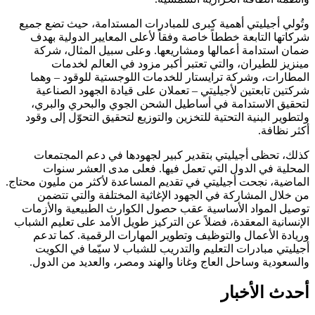
وتُولي أجيليتي أهمية كبرى للمبادرات المستدامة، حيث تضع جميع
شركاتها التابعة خططاً خاصة وفقاً لأعلى المعايير الدولية بهدف
ضمان استدامة أعمالها ومشاريعها. وعلى سبيل المثال، شركة
مينزيز للطيران، والتي تعتبر أكبر مزود في العالم لخدمات
المطارات، وشركة ترايستار للخدمات اللوجستية للوقود – وهما
شركتين تابعتين لأجيليتي – تعملان على قيادة الجهود الصناعية
لتحقيق الاستدامة في أساطيل الشحن الجوي والبحري والبري،
ولتطوير البنية التحتية للتخزين والتوزيع لتحقيق التحوّل إلى وقود
أكثر نظافة.
كذلك، تحظى أجيليتي بتقدير كبير لجهودها في دعم المجتمعات
المحلية في الدول التي تعمل فيها. فعلى مدى العشر سنوات
الماضية، نجحت أجيليتي في تقديم المساعدة لأكثر من مليون محتاج.
من خلال المشاركة في الجهود الإغاثية المختلفة والتي تتضمن
توصيل المواد الأساسية عقب حصول الكوارث الطبيعية والأزمات
الإنسانية المعقدة، فضلاً عن التركيز طويل الأمد على تعليم الشباب
وريادة الأعمال والتوظيف وتطوير المهارات الرقمية. كما تدعم
أجيليتي مبادرات التعليم والتدريب للشباب لا سيّما في الكويت
والسعودية وساحل العاج وغانا والهند ومصر، والعديد من الدول.
أحدث الأخبار