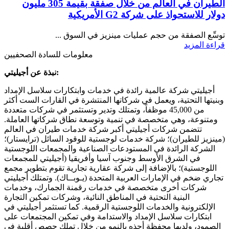
الطيران في العالم من خلال صفقة بقيمة 305 مليون
دولار للاستحواذ على شركة G2 الأمريكية
توسِّع الصفقة من حجم عمليات مينزيز في السوق ...
قراءة المزيد
معلومات للسادة الصحفيين
نبذة عن أجيليتي:
أجيليتي شركة عالمية رائدة في خدمات وابتكارات سلاسل الإمداد
وبنيتها التحتية، ويعمل في شركاتها المنتشرة في القارات الست أكثر
من 45,000 موظفاً، وتمتلك وتدير وتستثمر في شركات متعددة
ومتنوعة، وهي متخصصة في تنمية وتوسعة نطاق شركاتها العاملة.
تتضمن شركات أجيليتي أكبر شركة خدمات طيران في العالم
(مينزيز للطيران)؛ شركة خدمات لوجستية للوقود السائل (ترايستار)؛
الشركة الرائدة في المستودعات الصناعية والمجمعات اللوجستية
في الشرق الأوسط وجنوب آسيا وأفريقيا (أجيليتي للمجمعات
اللوجستية)؛ بالإضافة إلى شركة عقارية تجارية تقوم بتطوير مجمع
تجاري ضخم في الإمارات العربية المتحدة (يـوبــاك). وتمتلك أجيليتي
شركات أخرى متخصصة في خدمات رقمنة الجمارك، وخدمات
البنية التحتية في المناطق النائية، وشركات تمكين التجارة
الإلكترونية والخدمات اللوجستية الرقمية. كما تستثمر أجيليتي في
ابتكارات سلاسل الإمداد والاستدامة وفي تمكين المجتمعات على
الصمود، ولديها محفظة أحذه بالنمو من خلال تملك حصص أقلية في