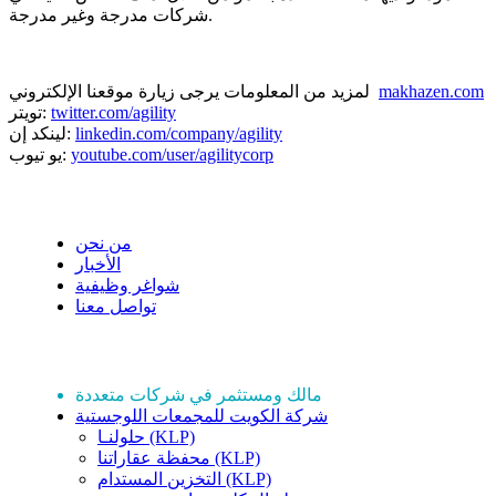
شركات مدرجة وغير مدرجة.
makhazen.com
لمزيد من المعلومات يرجى زيارة موقعنا الإلكتروني
twitter.com/agility
تويتر:
linkedin.com/company/agility
لينكد إن:
youtube.com/user/agilitycorp
يو تيوب:
نبذة عن مخازن
من نحن
الأخبار
شواغر وظيفية
تواصل معنا
استثماراتنا
مالك ومستثمر في شركات متعددة
شركة الكويت للمجمعات اللوجستية
حلولنـا (KLP)
محفظة عقاراتنا (KLP)
التخزين المستدام (KLP)