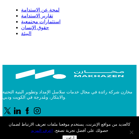
لمحة عن الاستدامة
تقارير الاستدامة
استثمارات مجتمعية
حقوق الإنسان
البيئة
مخازن شركة رائدة في مجال خدمات سلاسل الإمداد وتطوير البنية التحتية
والابتكار، ومُدرجة في الكويت ودبي.
كالعديد من مواقع الإنترنت، يستخدم موقعنا ملفات تعريف الارتباط لضمان
حقوق النشر © 2025 محفوظة لأجيلتي
حصولك على أفضل تجربة تصفح.
إعرف المزيد
الشروط والاحكام
أوافق