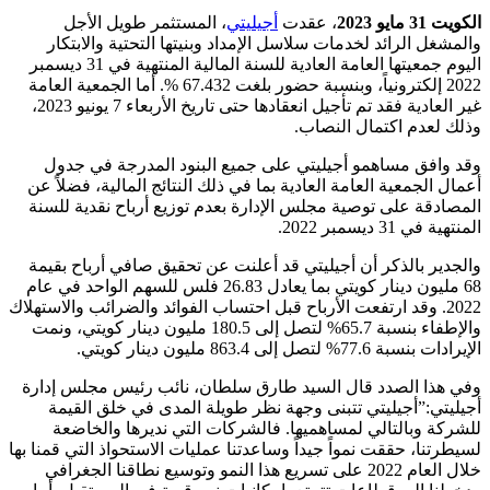
الكويت
31
مايو
2023
، عقدت
أجيليتي
، المستثمر طويل الأجل
والمشغل الرائد لخدمات سلاسل الإمداد وبنيتها التحتية والابتكار
اليوم جمعيتها العامة العادية للسنة المالية المنتهية في 31 ديسمبر
2022 إلكترونياً، وبنسبة حضور بلغت 67.432 %. أما الجمعية العامة
غير العادية فقد تم تأجيل انعقادها حتى تاريخ الأربعاء 7 يونيو 2023،
وذلك لعدم اكتمال النصاب.
وقد وافق مساهمو أجيليتي على جميع البنود المدرجة في جدول
أعمال الجمعية العامة العادية بما في ذلك النتائج المالية، فضلاً عن
المصادقة على توصية مجلس الإدارة بعدم توزيع أرباح نقدية للسنة
المنتهية في 31 ديسمبر 2022.
والجدير بالذكر أن أجيليتي قد أعلنت عن تحقيق صافي أرباح بقيمة
68 مليون دينار كويتي بما يعادل­­ 26.83 فلس للسهم الواحد في عام
2022. وقد ارتفعت الأرباح قبل احتساب الفوائد والضرائب والاستهلاك
والإطفاء بنسبة 65.7% لتصل إلى 180.5 مليون دينار كويتي، ونمت
الإيرادات بنسبة 77.6% لتصل إلى 863.4 مليون دينار كويتي.
وفي هذا الصدد قال السيد طارق سلطان، نائب رئيس مجلس إدارة
أجيليتي:”أجيليتي تتبنى وجهة نظر طويلة المدى في خلق القيمة
للشركة وبالتالي لمساهميها. فالشركات التي نديرها والخاضعة
لسيطرتنا، حققت نمواً جيداً وساعدتنا عمليات الاستحواذ التي قمنا بها
خلال العام 2022 على تسريع هذا النمو وتوسيع نطاقنا الجغرافي