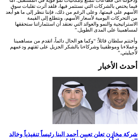
ودخولنا الى قطاعات تتمتع بإمكانيات نمو قوية في المستقبل. أما
فيما يختص بالشركات التي نستثمر فيها، فلقد أثرت تقلبات سوق
الأسهم على قيمتها، وعلى الرغم من ذلك، فإننا ننظر إلى ما هو أبعد
من التحركات اليومية لأسعار الأسهم، ونتطلع إلى القيمة
الاستراتيجية والنمو والعوائد التي نعتقد أن استثماراتنا ستحققها
لمساهمينا على المدى الطويل.”
وأختتم سلطان قائلاً: “وكما هو الحال دائماً، اتقدم من مساهمينا
وعملاءنا وموظفينا وشركاءنا بالشكر الجزيل على ثقتهم ودعمهم
لأجيليتي.”
أحدث الأخبار
شركة مخازن تعلن تعيين أحمد البنا رئيساً تنفيذياً وخالد