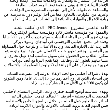
الرائدة في استثمارات وابتكارات وخدمات سلاسل الإمداد ولجنة
الإنقاذ الدولية (IRC)، وهي منظمة توفر المساعدات الطارئة
والمساعدات طويلة الأجل إلى الشعوب المتضررة من النزاعات
وغيرها من الكوارث، بالتعاون معاً من أجل توفير دورات تدريبية عن
ريادة الأعمال والمهارات الحياتية إلى الشباب في ساحل العاج.
كأحد الداعمين لمشروع – PRO-Jeunes – الذي أطلقته اللجنة
والممول من مؤسسة ماستر كارد ومؤسسة شنايدر للإلكترونيات
بهدف تعزيز الفرص المتاحة للشباب، سيتم تدريب أكثر من 380 شاباً
وفتاة في مجمع أجيليتي اللوجستي في أبيدجان. وسوف يركز
التدريب على الإدارة المالية، وريادة الأعمال، والتوعية حول المساواة
بين الجنسين، ودعم تطوير خطط الأعمال. في نهاية البرنامج، سيتم
تمكين الطلاب من الحصول على تمويل مناسب لبدء عمل تجاري أو
مساعدتهم للعثور على وظائف. كما يقدم البرنامج أيضاً دورات
تدريبية مهنية تركز على الزراعة أو تكنولوجيا المعلومات والاتصالات.
تهدف شراكة أجيليتي مع لجنة الإنقاذ الدولية إلى مساعدة الشباب
في أبيدجان الذين تتراوح أعمارهم بين 15 إلى 30 عاماً. ومن المتوقع
أن يكون 60% على الأقل من المشاركين من الإناث.
وبهذه المناسبة أوضح السيد جيفري وايت، الرئيس التنفيذي لأجيليتي
للمجمعات اللوجستية – أفريقيا: ” لطالما قدمت أجيليتي الدعم
لمبادرات التعليم حول العالم من خلال برنامجها الخاص بالاستدامة.
فمن المهم للغاية تزويد الشباب بالأدوات والموارد اللازمة لزيادة