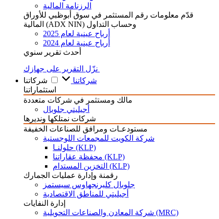
الرزنامة المالية
قدّم معلومات رقم المستثمر في سوق أبوظبي للأوراق
المالية (ADX NIN) وحساب التداول
أرباح عينية لعام 2025
أرباح عينية لعام 2024
أحدث تقرير سنوي
نزّل التقرير على جهازك
شركاتنا
شركاتنا
استثماراتنا
مالك ومستثمر في شركات متعددة
أجيليتي جلوبال
شركات نمتلكها ونديرها
مستودعـات ومرافق للصناعات الخفيفة
شركة الكويت للمجمعات اللوجستية
حلولنـا (KLP)
محفظة عقاراتنا (KLP)
التخزين المستدام (KLP)
رقمنة وإدارة عمليات الجمارك
جلوبال كليرنجهاوس سيستمز
أجيليتي للمناطق الاقتصادية
إدارة النفايات
شركة المعادن والصناعات التحويلية (MRC)