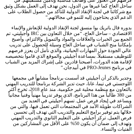
فرصهم في العثور على وظائف مناسبة وتأمين مستقبلهم. في
ساحل العاج كما غيرها من الدول، نحن نهدف إلى العمل بشكل وثيق
مع شركائنا في لجنة الإنقاذ الدولية للتأكد من حصول الطلاب على
الدعم الذي يحتاجون إليه للنمو في مجالاتهم.”
بدوره قال باتريك بوا منسق لجنة الإنقاذ الدولية للإنعاش والإنماء
الاقتصادي – ساحل العاج، “من خلال التعاون بين IRC وأجيليتي، تم
الجمع بين الخبرات والعلاقات والمواد والتمويل والالتزام، وأصبح
بإمكاننا منح الشباب في ساحل العاج وسيلة للحصول على تدريب
عالي الجودة حول المهارات الحياتية، والذي نأمل أن يعزز فرصهم
للتوظيف مستقبلاً. بمساعدة أجيليتي والموقع الذي قاموا بتخصيصه
لإقامة هذه الدورات، أصبحنا قادرين على إشراك المزيد من الشباب
في برنامج PRO-Jeunes في أبيدجان.”
وجدير بالذكر أن أجيليتي قد أسست برنامجاً مشابهاً في مجمعها
اللوجستي في تيما، غانا، حيث تدير الشركة برنامجاً للتدريب المهني
بالتعاون مع منظمة محلية غير حكومية. منذ عام 2018، تخرج أكثر
من 380 طالباً من هذا البرنامج، الذي يوفر تدريباً مهنياً وفنياً مجانياً
ويساعد في إيجاد فرص عمل. تسهم أجيليتي في العديد من
الشراكات طويلة الأمد في المجتمعات التي تعمل فيها، والتي من
خلالها يتم توفير برامج التعليم والتدريب التي تهدف إلى تحسين
فرص العمل. تركز أجيليتي على التعليم الثانوي والتدريب المهني
وتهدف إلى ضمان أن يكون 50% على الأقل من المشاركين من
الفتيات والنساء.