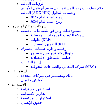
الرزنامة المالية
قدّم معلومات رقم المستثمر في سوق أبوظبي للأوراق
المالية (ADX NIN) وحساب التداول
أرباح عينية لعام 2025
أرباح عينية لعام 2024
شركات نمتلكها ونديرها
مستودعـات ومرافق للصناعات الخفيفة
شركة الكويت للمجمعات اللوجستية
حلولنـا (KLP)
التخزين المستدام (KLP)
رقمنة وإدارة عمليات الجمارك
جلوبال كليرنجهاوس سستمز
أجيليتي للمناطق الاقتصادية
إدارة النفايات
شركة المعادن والصناعات التحويلية (MRC)
استثماراتنا
مالك ومستثمر في شركات متعددة
أجيليتي جلوبال
الاستدامة
لمحة عن الاستدامة
تقارير الاستدامة
استثمارات مجتمعية
حقوق الإنسان