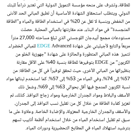
للطاقة، وتشرف على منحه مؤسسة التمويل الدولية التي تعتبر ذراعاً للبنك
الدولي. ويتطلب استحقاق الشهادة الأساسية أن تطبق المباني الحد الأدنى
من الخفض وبنسبة لا تقل عن 20% في استخدام الطاقة والمياه و”الطاقة
المتجسدة” في مواد البناء، عند مقارنتها بالمباني المحلية. حصلت
مستودعات مجمع أبيدجان اللوجستي الذي تبلغ مساحته 27,000 متراً
مربعاً والتابع لأجيليتي على شهادة
EDGE
Advanced للمباني الخضراء.
تتميز هذه المباني المتطورة والحائزة على شهادة “جهوزية الخلو من
الكربون” من EDGE بتوفيرها للطاقة بنسبة 40% على الأقل مقارنة
بنظيراتها من المباني الأخرى، حيث تحقق توفيراً في كل من الطاقة: من
57% إلى 74%، وفي المياه من 53% إلى 57%. كما استخدم لبنائها مواد
نسبة الكربون المدمج فيها أقل بحوالي 63% إلى 69%، وشمل ذلك
الأسقف والبلاط ومواد الجدران الخارجية ومواد زجاج النوافذ. كذلك، تم
تعزيز كفاءة الطاقة من خلال كل من: تقليل نسب النوافذ إلى الجدران،
والأسقف والجدران الخارجية المعزولة، والإضاءة الخاصة. وعلاوة على ما
سبق، تم تقليل استخدام المياه من خلال استخدام أنظمة أنابيب تسهم
بترشيد استهلاك المياه في المطابخ التحضيرية ودورات المياه.