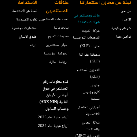
نبذة عن مخازن
استثماراتنا
علاقات
الاستدامة
من نحن
المستثمرين
لمحة عن الاستدامة
مالك ومستثمر في
لمحة عامة للمستثمرين
الأخبار
تقارير الاستدامة
شركات متعددة
بيانات مالية
شواغر وظيفية
استثمارات مجتمعية
شركة الكويت
معلومات الأسهم
تواصل معنا
حقوق الإنسان
للمجمعات اللوجستية
اخبار المستثمرين
البيئة
حلولنـا (KLP)
الحوكمة المؤسسية
محفظة عقاراتنا
(KLP)
الرزنامة المالية
التخزين المستدام
(KLP)
قدّم معلومات رقم
جلوبال
المستثمر في سوق
كليرنجهاوس
أبوظبي للأوراق
سستمز
المالية (ADX NIN)
أجيليتي للمناطق
وحساب التداول
الاقتصادية
أرباح عينية لعام 2025
شركة المعادن
أرباح عينية لعام 2024
والصناعات
التحويلية (MRC)