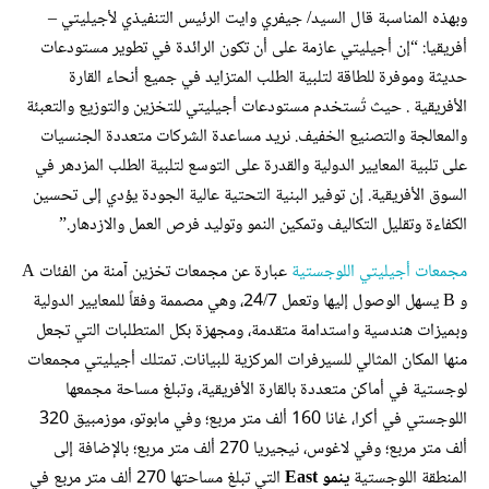
وبهذه المناسبة قال السيد/ جيفري وايت الرئيس التنفيذي لأجيليتي –
أفريقيا: “إن أجيليتي عازمة على أن تكون الرائدة في تطوير مستودعات
حديثة وموفرة للطاقة لتلبية الطلب المتزايد في جميع أنحاء القارة
الأفريقية . حيث تُستخدم مستودعات أجيليتي للتخزين والتوزيع والتعبئة
والمعالجة والتصنيع الخفيف. نريد مساعدة الشركات متعددة الجنسيات
على تلبية المعايير الدولية والقدرة على التوسع لتلبية الطلب المزدهر في
السوق الأفريقية. إن توفير البنية التحتية عالية الجودة يؤدي إلى تحسين
الكفاءة وتقليل التكاليف وتمكين النمو وتوليد فرص العمل والازدهار.”
مجمعات أجيليتي اللوجستية
عبارة عن مجمعات تخزين آمنة من الفئات A
و B يسهل الوصول إليها وتعمل 24/7، وهي مصممة وفقاً للمعايير الدولية
وبميزات هندسية واستدامة متقدمة، ومجهزة بكل المتطلبات التي تجعل
منها المكان المثالي للسيرفرات المركزية للبيانات. تمتلك أجيليتي مجمعات
لوجستية في أماكن متعددة بالقارة الأفريقية، وتبلغ مساحة مجمعها
اللوجستي في أكرا، غانا 160 ألف متر مربع؛ وفي مابوتو، موزمبيق 320
ألف متر مربع؛ وفي لاغوس، نيجيريا 270 ألف متر مربع؛ بالإضافة إلى
المنطقة اللوجستية
ينمو
East
التي تبلغ مساحتها 270 ألف متر مربع في