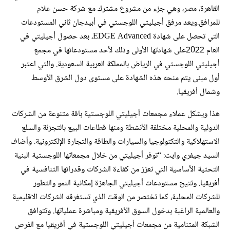
القاهرة، مصر، وهي جزء من مشروع مشترك مع شركة حسن علام
للمرافق.ويعد مرفق أجيليتي اللوجستي في أبيدجان ثاني المستودعات
التي تحصل على شهادة EDGE Advanced، بعد حصول أجيليتي في
العام 2022على شهادتها الأولى وذلك لأحد مستودعاتها في مجمع
أجيليتي اللوجستي في الرياض بالمملكة العربية السعودية. والتي اعتبر
أول مبنى يتم منحه هذه الشهادة على مستوى دول الشرق الأوسط
وشمال أفريقيا.
هذا ويشكل عملاء مجمعات أجيليتي اللوجستية باقة متنوعة من الشركات
الدولية والمحلية مختلفة الأنشطة ومنها قطاعات البيع بالتجزئة والسلع
الاستهلاكية والتكنولوجيا والسيارات والطاقة والتجارة الإلكترونية. وأضاف
السيد جيفري وايت: “توفر أجيليتي من خلال مجمعاتها اللوجستية البنية
التحتية الأساسية التي تعزز من كفاءة الشركات وقدراتها التنافسية في
أفريقيا. وتتيح مستودعات أجيليتي الجاهزة إمكانية النمو والتطور
للشركات المحلية، كما تختصر من الوقت الذي تستغرقه الشركات الاقليمية
والعالمية الراغبة بدخول السوق الأفريقية ومباشرة عملياتها. وتتوافق
الشبكة المتنامية من مجمعات أجيليتي اللوجستية في أفريقيا مع الفرص