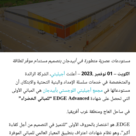
مستودعات عصرية متطورة في أبيدجان بتصميم مستدام موفّر للطاقة
الكويت
–
01
نوفمبر
,
3
202
– أعلنت
أجيليتي
، الشركة الرائدة
والمتخصصة في خدمات سلسلة الإمداد والبنية التحتية والابتكار، أن
مستودعاتها في
مجمع أجيليتي اللوجستي بأبيدجان
هي المباني الأولى
التي تحصل على شهادة
EDGE Advanced
“للمباني الخضراء”
في ساحل العاج ومنطقة غرب أفريقيا.
EDGE، هو اختصار بالحروف الأولى “للتميز في التصميم من أجل كفاءة
أكبر”، وهو نظام شهادات اعتراف بتطبيق المعيار العالمي للمباني الموفرة