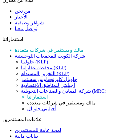
نبذة عن مخازن
من نحن
الأخبار
شواغر وظيفية
تواصل معنا
استثماراتنا
مالك ومستثمر في شركات متعددة
شركة الكويت للمجمعات اللوجستية
حلولنـا (KLP)
محفظة عقاراتنا (KLP)
التخزين المستدام (KLP)
جلوبال كليرنجهاوس سستمز
أجيليتي للمناطق الاقتصادية
شركة المعادن والصناعات التحويلية (MRC)
استثماراتنا
مالك ومستثمر في شركات متعددة
أجيليتي جلوبال
علاقات المستثمرين
لمحة عامة للمستثمرين
بيانات مالية