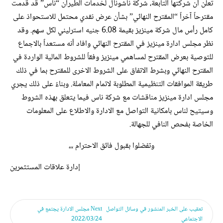
تعلن أن شركتها التابعة، شركة ناشونال لخدمات الطيران “ناس” قد قدمت
مقترحاً آخراً “المقترح النهائي” بشأن عرض نقدي محتمل للاستحواذ على
كامل رأس مال شركة مينزيز بقيمة 6.08 جنيه استرليني لكل سهم. وقد
نظر مجلس ادارة مينزيز في المقترح النهائي وافاد أنه مستعداً بالاجماع
للتوصية بعرض المقترح لمساهمي مينزيز وفقاً للشروط المالية الواردة في
المقترح النهائي وبشرط الاتفاق على الشروط الاخرى للمقترح بما في ذلك
طريقة الموافقات التنظيمية المطلوبة لاتمام المعاملة. وبناءً على ذلك يجري
مجلس ادارة مينزيز مناقشات مع شركة ناس فيما يتعلق بهذه الشروط
وسيتيح لناس بامكانية التواصل مع الادارة والاطلاع على المعلومات
الخاصة بفحص النافي للجهالة.
وتفضلوا بقبول فائق الاحترام ،،،
إدارة علاقات المستثمرين
تعقيب على الخبر المنشور في وسائل التواصل
Next
مجلس الادارة يجتمع في
الاجتماعي
2022/03/24