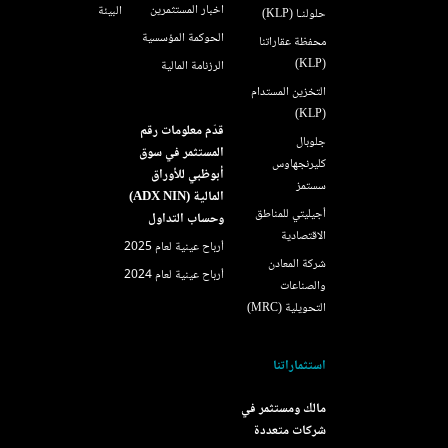
اخبار المستثمرين
البيئة
حلولنـا (KLP)
الحوكمة المؤسسية
محفظة عقاراتنا
(KLP)
الرزنامة المالية
التخزين المستدام
(KLP)
قدّم معلومات رقم
جلوبال
المستثمر في سوق
كليرنجهاوس
أبوظبي للأوراق
سستمز
المالية (ADX NIN)
أجيليتي للمناطق
وحساب التداول
الاقتصادية
أرباح عينية لعام 2025
شركة المعادن
أرباح عينية لعام 2024
والصناعات
التحويلية (MRC)
استثماراتنا
مالك ومستثمر في
شركات متعددة