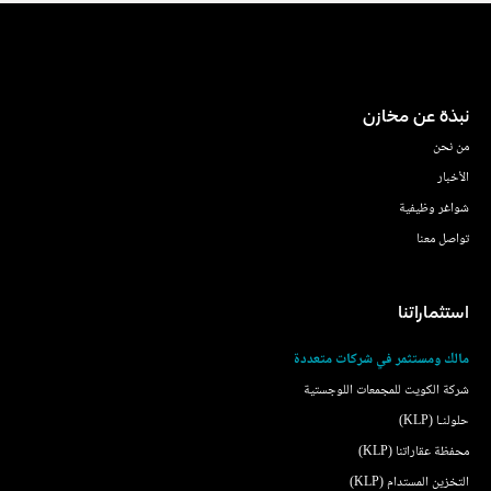
نبذة عن مخازن
من نحن
الأخبار
شواغر وظيفية
تواصل معنا
استثماراتنا
مالك ومستثمر في شركات متعددة
شركة الكويت للمجمعات اللوجستية
حلولنـا (KLP)
محفظة عقاراتنا (KLP)
التخزين المستدام (KLP)