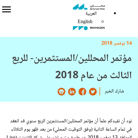
العربية
العربية
English
English
14 نوفمبر 2018
مؤتمر المحللين/المستثمرين- للربع
الثالث من عام 2018
شارك الخبر
نود أن نفيدكم علماً أن مؤتمر المحللين/المستثمرين الربع سنوي قد انعقد
في تمام الساعة الثانية (وفق التوقيت المحلي) من بعد ظهر يوم الثلاثاء
الموافق 13 نوفمبر 2018 عن طريق بث مباشر على شبكة الانترنت (Live