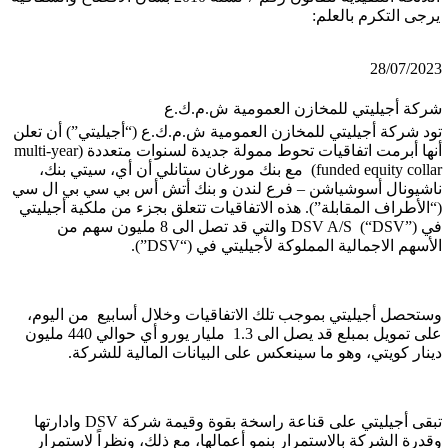
يرجى التكرم بالعلم:
28/07/2023
شركة أجيليتي للمخازن العمومية ش.م.ك.ع
تود شركة أجيليتي للمخازن العمومية ش.م.ك.ع (“أجيليتي”) أن تعلن
أنها أبرمت اتفاقيات تحوط ممولة جديدة لسنوات متعددة (multi-year
funded equity collar) مع بنك مورغان ستانلي أن أي، سيتي بنك،
ناشيونال أسوشياشن – فرع لندن و بنك أتش أس بي سي بي ال سي
(“الأطراف المقابلة”). هذه الاتفاقيات تتعلق بجزء من ملكية أجيليتي
في DSV A/S (“DSV”) والتي قد تصل الى 8 مليون سهم من
الأسهم الاجمالية المملوكة لأجيليتي في (“DSV”).
وستحصل أجيليتي بموجب تلك الاتفاقيات وخلال أسابيع من اليوم،
على تمويل بمبلع قد يصل الى 1.3 مليار يورو أي حوالي 440 مليون
دينار كويتي، وهو ما سينعكس على البيانات المالية للشركة.
تبقى أجيليتي على قناعة راسخة بقوة وقيمة شركة DSV وادارتها
وقدرة الشركة بالاستمرار بنمو أعمالها، مع ذلك، ونظراً لاستمرار