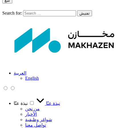
تتبع
Search for:
تفتيش
العربية
English
نبذة عنّا
نبذة عنّا
من نحن
الأخبار
شواغر وظيفية
تواصل معنا