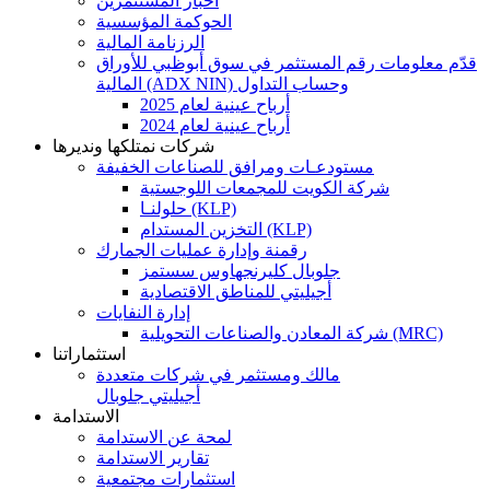
اخبار المستثمرين
الحوكمة المؤسسية
الرزنامة المالية
قدّم معلومات رقم المستثمر في سوق أبوظبي للأوراق
المالية (ADX NIN) وحساب التداول
أرباح عينية لعام 2025
أرباح عينية لعام 2024
شركات نمتلكها ونديرها
مستودعـات ومرافق للصناعات الخفيفة
شركة الكويت للمجمعات اللوجستية
حلولنـا (KLP)
التخزين المستدام (KLP)
رقمنة وإدارة عمليات الجمارك
جلوبال كليرنجهاوس سستمز
أجيليتي للمناطق الاقتصادية
إدارة النفايات
شركة المعادن والصناعات التحويلية (MRC)
استثماراتنا
مالك ومستثمر في شركات متعددة
أجيليتي جلوبال
الاستدامة
لمحة عن الاستدامة
تقارير الاستدامة
استثمارات مجتمعية