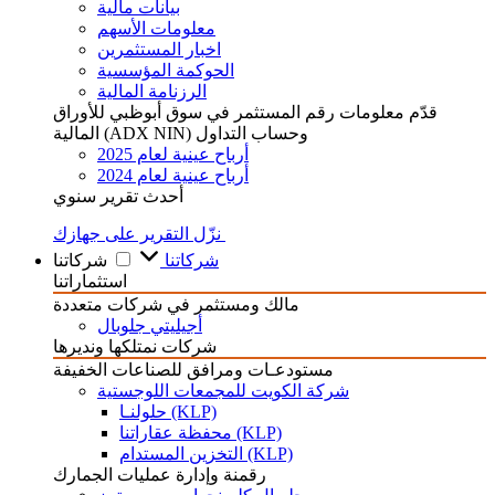
بيانات مالية
معلومات الأسهم
اخبار المستثمرين
الحوكمة المؤسسية
الرزنامة المالية
قدّم معلومات رقم المستثمر في سوق أبوظبي للأوراق
المالية (ADX NIN) وحساب التداول
أرباح عينية لعام 2025
أرباح عينية لعام 2024
أحدث تقرير سنوي
نزّل التقرير على جهازك
شركاتنا
شركاتنا
استثماراتنا
مالك ومستثمر في شركات متعددة
أجيليتي جلوبال
شركات نمتلكها ونديرها
مستودعـات ومرافق للصناعات الخفيفة
شركة الكويت للمجمعات اللوجستية
حلولنـا (KLP)
محفظة عقاراتنا (KLP)
التخزين المستدام (KLP)
رقمنة وإدارة عمليات الجمارك