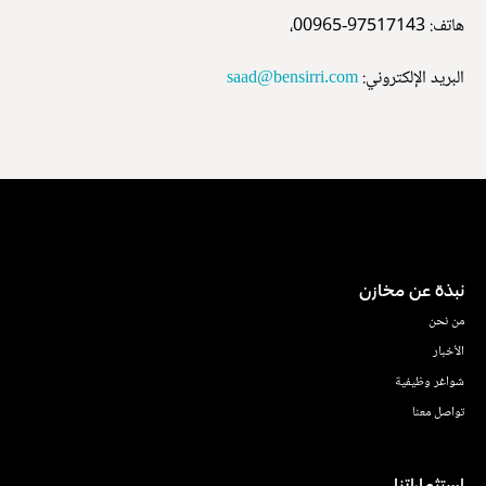
هاتف: 97517143-00965،
البريد الإلكتروني:
saad@bensirri.com
نبذة عن مخازن
من نحن
الأخبار
شواغر وظيفية
تواصل معنا
استثماراتنا