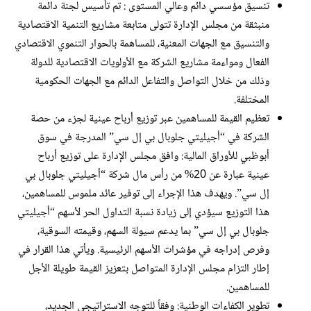
تنسيق مؤسسي دائم وعالي المستوى : تم تأسيس لجنة دائمة
منبثقة من مجلس الإدارة تتولى متابعة مشاريع التنمية الاقتصادية
والتنسيق مع الجهات المعنية، للمساهمة بالحوار التنموي الاقتصادي
الفعال ومواءمة مشاريع الشركة مع الأولويات الاقتصادية للدولة
وذلك من خلال التواصل والتفاعل الدائم مع الجهات الحكومية
المختلفة.
تعظيم القيمة للمساهمين عبر توزيع أرباح عينية لجزء من حصة
الشركة في “أجيليتي جلوبال بي إل سي” المدرجة في سوق
أبوظبي للأوراق المالية: وافق مجلس الإدارة على توزيع أرباح
عينية عبارة عن 20% من رأس مال شركة “أجيليتي جلوبال بي
إل سي”. ويهدف هذا الإجراء إلى توفير عائد ملموس للمساهمين،
هذا التوزيع سيؤدي إلى زيادة نسبة التداول الحر لأسهم “أجيليتي
جلوبال بي إل سي” بما يدعم سيولة السهم، وقيمته السوقية،
وفرص إدراجه في مؤشرات الأسهم الرئيسية. ويأتي هذا القرار في
إطار التزام مجلس الإدارة المتواصل بتعزيز القيمة طويلة الأجل
للمساهمين.
تطوير الكفاءات الوطنية: وفقاً للتوجه الاستراتيجي الجديد،