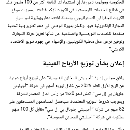
الحكومية ومواءمة تطورها. إن استثماراتنا البالغة أكثر من 100 مليون د.ك.
في قطاع الخدمات اللوجستية في الكويت تؤكد قناعتنا بمميزات موقع
الكويت الجغرافي الاستراتيجي، وبمتانة اقتصادها، وبوتيرة نمو سوق
التجارة الإلكترونية فيها. ونفخر بدورنا الوطني في دعم تطوير بنية تحتية
متقدمة للخدمات اللوجستية والصناعية، من شأنها تعزيز حركة التجارة،
وتوفير فرص عمل محلية للكويتيين، والإسهام في جهود تنويع الاقتصاد
الكويتي.”
إعلان بشأن توزيع الأرباح العينية
وافق مجلس إدارة “أجيليتي للمخازن العمومية” على توزيع أرباح عينية
عن الربع الأول للعام 2025 من خلال توزيع أسهم في شركة “أجيليتي
جلوبال بي إل سي”، تمثل نحو 20% من رأس المال المصدر للشركة.
وبموجب شروط التوزيع المعتمدة، سيحصل المساهمون المستحقون على
82 سهم من شركة “أجيليتي جلوبال بي إل سي” مقابل كل 100 سهم
يملكونه في شركة “أجيليتي للمخازن العمومية”.
ويأتي هذا التوزيع في إطار جهود الشركة المستمرة لتعظيم القيمة