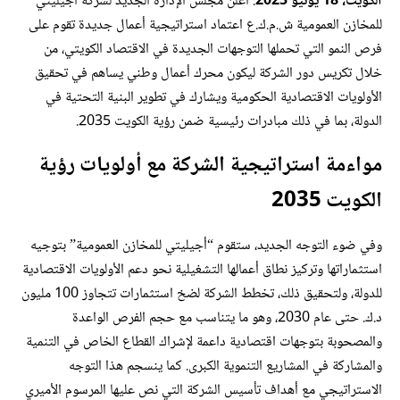
الكويت، 18 يونيو 2025
: أعلن مجلس الإدارة الجديد لشركة أجيليتي
للمخازن العمومية ش.م.ك.ع اعتماد استراتيجية أعمال جديدة تقوم على
فرص النمو التي تحملها التوجهات الجديدة في الاقتصاد الكويتي، من
خلال تكريس دور الشركة ليكون محرك أعمال وطني يساهم في تحقيق
الأولويات الاقتصادية الحكومية ويشارك في تطوير البنية التحتية في
الدولة، بما في ذلك مبادرات رئيسية ضمن رؤية الكويت 2035.
مواءمة استراتيجية الشركة مع أولويات رؤية
الكويت 2035
وفي ضوء التوجه الجديد، ستقوم “أجيليتي للمخازن العمومية” بتوجيه
استثماراتها وتركيز نطاق أعمالها التشغيلية نحو دعم الأولويات الاقتصادية
للدولة، ولتحقيق ذلك، تخطط الشركة لضخ استثمارات تتجاوز 100 مليون
د.ك. حتى عام 2030، وهو ما يتناسب مع حجم الفرص الواعدة
والمصحوبة بتوجهات اقتصادية داعمة لإشراك القطاع الخاص في التنمية
والمشاركة في المشاريع التنموية الكبرى. كما ينسجم هذا التوجه
الاستراتيجي مع أهداف تأسيس الشركة التي نص عليها المرسوم الأميري