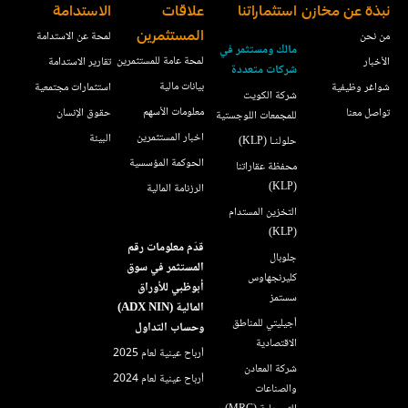
نبذة عن مخازن
استثماراتنا
علاقات
الاستدامة
من نحن
المستثمرين
لمحة عن الاستدامة
مالك ومستثمر في
لمحة عامة للمستثمرين
الأخبار
تقارير الاستدامة
شركات متعددة
بيانات مالية
شواغر وظيفية
استثمارات مجتمعية
شركة الكويت
معلومات الأسهم
تواصل معنا
حقوق الإنسان
للمجمعات اللوجستية
اخبار المستثمرين
البيئة
حلولنـا (KLP)
الحوكمة المؤسسية
محفظة عقاراتنا
(KLP)
الرزنامة المالية
التخزين المستدام
(KLP)
قدّم معلومات رقم
جلوبال
المستثمر في سوق
كليرنجهاوس
أبوظبي للأوراق
سستمز
المالية (ADX NIN)
أجيليتي للمناطق
وحساب التداول
الاقتصادية
أرباح عينية لعام 2025
شركة المعادن
أرباح عينية لعام 2024
والصناعات