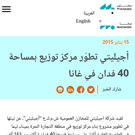
العربية
العربية
English
English
15 يناير 2015
أجيليتي تطوّر مركز توزيع بمساحة
40 فدان في غانا
شارك الخبر
تفيد شركة اجيليتي للمخازن العمومية ش.م.ك.ع “أجيليتي”، عن نيتها
في تطوير مشروع بناء مركز توزيع في منطقة التجارة الحرة بميناء تيما
في العاصمة الغانية أكرا، على مساحة قدرها 40 فدان ( أكثر من 161 ألف