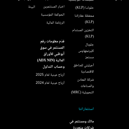
اخبار المستثمرين
البيئة
حلولنـا (KLP)
الحوكمة المؤسسية
محفظة عقاراتنا
(KLP)
الرزنامة المالية
التخزين المستدام
(KLP)
قدّم معلومات رقم
جلوبال
المستثمر في سوق
كليرنجهاوس
أبوظبي للأوراق
سستمز
المالية (ADX NIN)
أجيليتي للمناطق
وحساب التداول
الاقتصادية
أرباح عينية لعام 2025
شركة المعادن
أرباح عينية لعام 2024
والصناعات
التحويلية (MRC)
استثماراتنا
مالك ومستثمر في
شركات متعددة