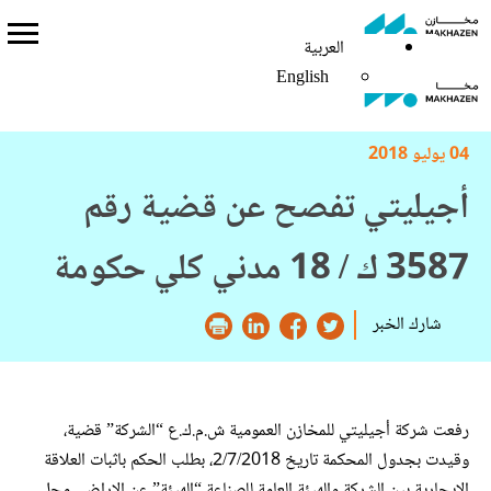
العربية
العربية
English
English
04 يوليو 2018
أجيليتي تفصح عن قضية رقم
3587 ك / 18 مدني كلي حكومة
شارك الخبر
رفعت شركة أجيليتي للمخازن العمومية ش.م.ك.ع “الشركة” قضية،
وقيدت بجدول المحكمة تاريخ 2/7/2018، بطلب الحكم باثبات العلاقة
الايجارية بين الشركة والهيئة العامة للصناعة “الهيئة” عن الاراضي محل