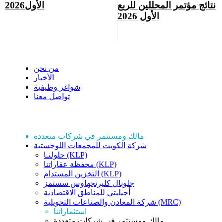
نتائج مؤتمر المحللين للربع
الأول2026
الأول 2026
نبذة عن مخازن
من نحن
الأخبار
شواغر وظيفية
تواصل معنا
استثماراتنا
مالك ومستثمر في شركات متعددة
شركة الكويت للمجمعات اللوجستية
حلولنـا (KLP)
محفظة عقاراتنا (KLP)
التخزين المستدام (KLP)
جلوبال كليرنجهاوس سستمز
أجيليتي للمناطق الاقتصادية
شركة المعادن والصناعات التحويلية (MRC)
استثماراتنا
مالك ومستثمر في شركات متعددة