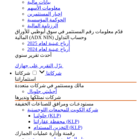
بيانات مالية
معلومات الأسهم
اخبار المستثمرين
الحوكمة المؤسسية
الرزنامة المالية
قدّم معلومات رقم المستثمر في سوق أبوظبي للأوراق
المالية (ADX NIN) وحساب التداول
أرباح عينية لعام 2025
أرباح عينية لعام 2024
أحدث تقرير سنوي
نزّل التقرير على جهازك
شركاتنا
شركاتنا
استثماراتنا
مالك ومستثمر في شركات متعددة
أجيليتي جلوبال
شركات نمتلكها ونديرها
مستودعـات ومرافق للصناعات الخفيفة
شركة الكويت للمجمعات اللوجستية
حلولنـا (KLP)
محفظة عقاراتنا (KLP)
التخزين المستدام (KLP)
رقمنة وإدارة عمليات الجمارك