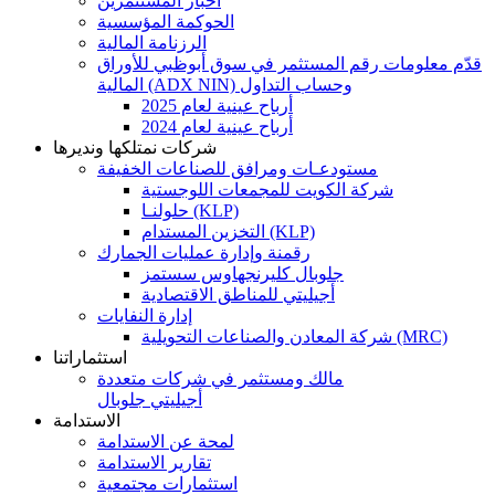
اخبار المستثمرين
الحوكمة المؤسسية
الرزنامة المالية
قدّم معلومات رقم المستثمر في سوق أبوظبي للأوراق
المالية (ADX NIN) وحساب التداول
أرباح عينية لعام 2025
أرباح عينية لعام 2024
شركات نمتلكها ونديرها
مستودعـات ومرافق للصناعات الخفيفة
شركة الكويت للمجمعات اللوجستية
حلولنـا (KLP)
التخزين المستدام (KLP)
رقمنة وإدارة عمليات الجمارك
جلوبال كليرنجهاوس سستمز
أجيليتي للمناطق الاقتصادية
إدارة النفايات
شركة المعادن والصناعات التحويلية (MRC)
استثماراتنا
مالك ومستثمر في شركات متعددة
أجيليتي جلوبال
الاستدامة
لمحة عن الاستدامة
تقارير الاستدامة
استثمارات مجتمعية