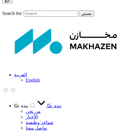
تتبع
Search for:
تفتيش
العربية
English
نبذة عنّا
نبذة عنّا
من نحن
الأخبار
شواغر وظيفية
تواصل معنا