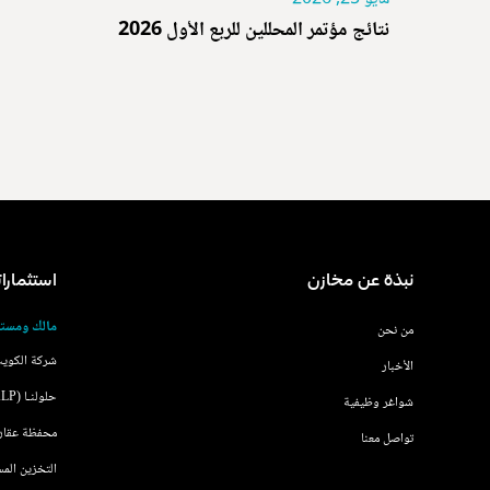
نتائج مؤتمر المحللين للربع الأول 2026
نبذة عن مخازن
استثمارات
مالك ومستث
من نحن
شركة الكويت
الأخبار
حلولنـا (KLP)
شواغر وظيفية
محفظة عقاراتنا 
تواصل معنا
التخزين المستد