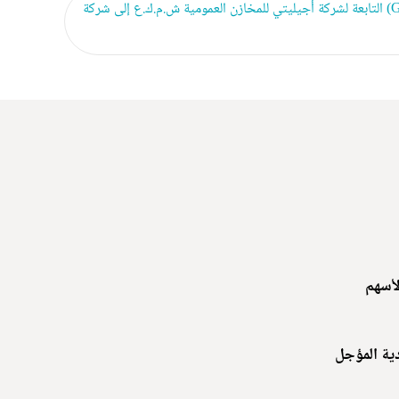
إتمام صفقة بيع نشاط الخدمات اللوجستية العالمية المتكاملة (GIL) التابعة لشركة أجيليتي للمخازن العمومية ش.م.ك.ع إلى شركة
لأسهم
دية المؤجل