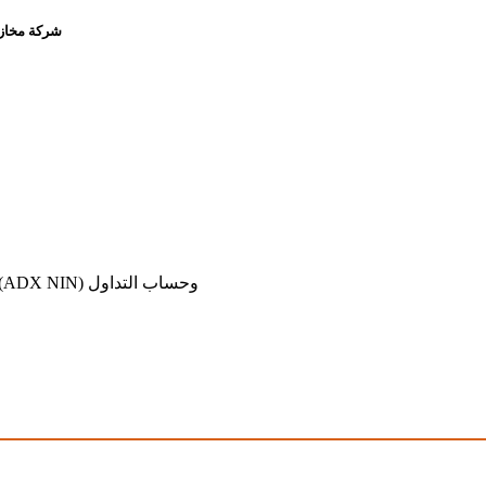
شركة مخازن 
قدّم معلومات رقم المستثمر في سوق أبوظبي للأوراق المالية (ADX NIN) وحساب التداول