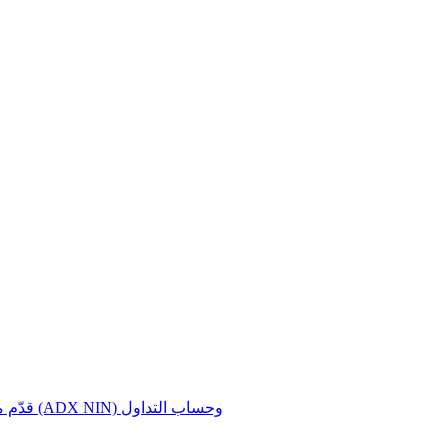
قدّم معلومات رقم المستثمر في سوق أبوظبي للأوراق المالية (ADX NIN) وحساب التداول