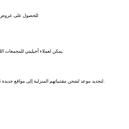
للحصول على عروض أس
يمكن لعملاء أجيليتي للمجمعات اللوجستية في الكويت التسجيل للاطلاع على العقود وتسديد المدفوعات.
يمكن للعاملين في وزارة الدفاع البريطانية التسجيل في منصة GRMS لتحديد موعد لشحن مقتنياتهم المنزلية إلى مواقع جديدة.