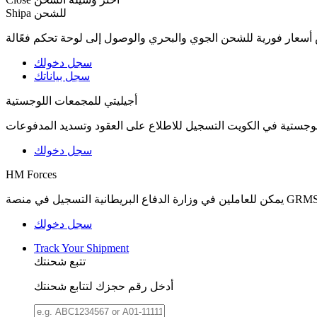
Shipa للشحن
عار فورية للشحن الجوي والبحري والوصول إلى لوحة تحكم فعًالة
سجل دخولك
سجل بياناتك
أجيليتي للمجمعات اللوجستية
سجل دخولك
HM Forces
سجل دخولك
Track Your Shipment
تتبع شحنتك
أدخل رقم حجزك لتتابع شحنتك