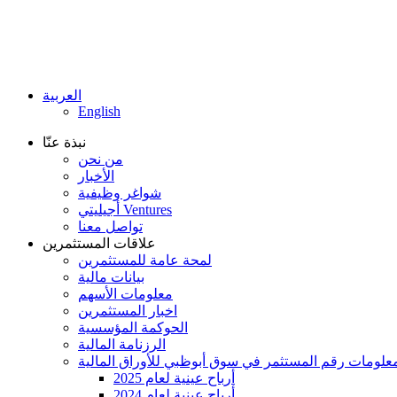
العربية
English
نبذة عنّا
من نحن
الأخبار
شواغر وظيفية
أجيليتي Ventures
تواصل معنا
علاقات المستثمرين
لمحة عامة للمستثمرين
بيانات مالية
معلومات الأسهم
اخبار المستثمرين
الحوكمة المؤسسية
الرزنامة المالية
أرباح عينية لعام 2025
أرباح عينية لعام 2024