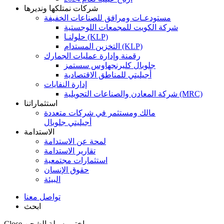
شركات نمتلكها ونديرها
مستودعـات ومرافق للصناعات الخفيفة
شركة الكويت للمجمعات اللوجستية
حلولنـا (KLP)
التخزين المستدام (KLP)
رقمنة وإدارة عمليات الجمارك
جلوبال كليرنجهاوس سستمز
أجيليتي للمناطق الاقتصادية
إدارة النفايات
شركة المعادن والصناعات التحويلية (MRC)
استثماراتنا
مالك ومستثمر في شركات متعددة
أجيليتي جلوبال
الاستدامة
لمحة عن الاستدامة
تقارير الاستدامة
استثمارات مجتمعية
حقوق الإنسان
البيئة
تواصل معنا
ابحث
اختر وسيلة الشحن
Close