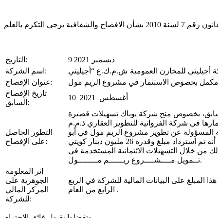
9 ديسمبر 2021
التاريخ:
اسم الشركة:
مكمل بخصوص الاستثمار في مشروع الريم مول
عنوان الإفصاح:
تاريخ الإفصاح
10 أغسطس 2021
السابق:
سابق، بخصوص منح شركة يوباك تسهيلات قصيرة
مارها في شركة الفروانية للتطوير العقاري ذ.م.م
ة المسؤولة عن تطوير مشروع الريم مول في أبو
التطور الحاصل
ظبي، تفيد أجيليتي أنه تم استرداد مبلغ وقدره 26 مليون دينار كويتي
على الإفصاح:
وذلك من خلال التسهيلات الائتمانية المستخدمة في
تــمويل مــــشــــروع ريــــــم مــــــــول.
اثر المعلومة
 المبلغ على البيانات المالية للشركة في الربع
الجوهرية على
الرابع من العام .
المركز المالي
للشركة:
وتفضلوا بقبول فائق الاحترام،