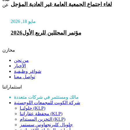
لغاء اجتماع الجمعية العامة غير العادية المؤجل
عن
مايو 18, 2026
مؤتمر المحللين للربع الأول2026
مخازن
من نحن
الأخبار
شواغر وظيفية
تواصل معنا
استثماراتنا
مالك ومستثمر في شركات متعددة
شركة الكويت للمجمعات اللوجستية
حلولنـا (KLP)
محفظة عقاراتنا (KLP)
التخزين المستدام (KLP)
جلوبال كليرنجهاوس سستمز