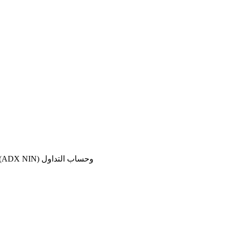
قدّم معلومات رقم المستثمر في سوق أبوظبي للأوراق المالية (ADX NIN) وحساب التداول