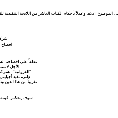
شركة أجيليتي للمخازن العمومية ش.م.ك.ع “أجيليتي”
افصاح 
عطفاً على افصاحنا ال
الأجل لاستث
“الفروانية” الشرك
تقريباً من هذا الدين 
سوف ينعكس قيمة هذا