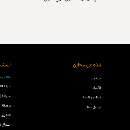
نبذة عن مخازن
استثمار
مالك وم
من نحن
شركة الك
الأخبار
حلولنـا (KLP)
شواغر وظيفية
محفظة عقار
تواصل معنا
التخزين ال
جلوبال ك