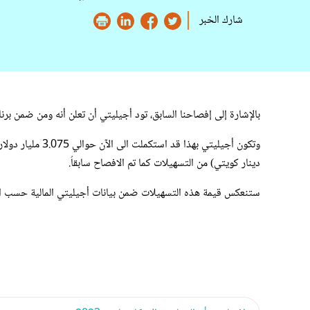
شارك الخبر
بالإشارة إلى إفصاحنا السابق، تود أجيليتي أن تعلن أنه ومن ضمن برنامج اعادة التمويل الذي بدأته العام الم
دينار كويتي) من التسهيلات كما تم الافصاح سابقاُ.
ستنعكس قيمة هذه التسهيلات ضمن بيانات أجيليتي المالية حسب ا