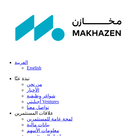
العربية
English
نبذة عنّا
من نحن
الأخبار
شواغر وظيفية
أجيليتي Ventures
تواصل معنا
علاقات المستثمرين
لمحة عامة للمستثمرين
بيانات مالية
معلومات الأسهم