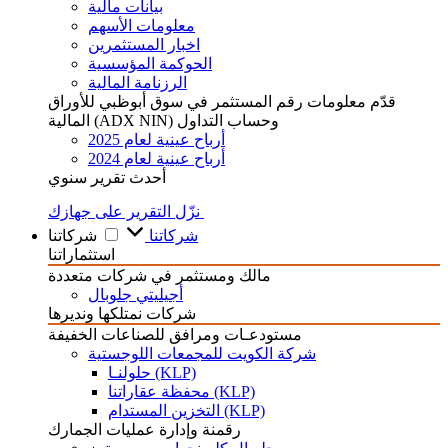
بيانات مالية
معلومات الأسهم
اخبار المستثمرين
الحوكمة المؤسسية
الرزنامة المالية
قدّم معلومات رقم المستثمر في سوق أبوظبي للأوراق
المالية (ADX NIN) وحساب التداول
أرباح عينية لعام 2025
أرباح عينية لعام 2024
أحدث تقرير سنوي
نزّل التقرير على جهازك
شركاتنا
شركاتنا
استثماراتنا
مالك ومستثمر في شركات متعددة
أجيليتي جلوبال
شركات نمتلكها ونديرها
مستودعـات ومرافق للصناعات الخفيفة
شركة الكويت للمجمعات اللوجستية
حلولنـا (KLP)
محفظة عقاراتنا (KLP)
التخزين المستدام (KLP)
رقمنة وإدارة عمليات الجمارك