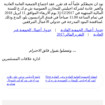
نود ان نحيطكم علماً أنه قد تقرر عقد اجتماع الجمعية العامة العادية
والغير عادية لشركة اجيليتي للمخازن العمومية ش.م.ك.ع للسنة
المالية المنتهية في 31/12/2017 يوم الاربعاء الموافق 11 ابريل 2018
في تمام الساعة 11.00 صباحاً في فندق الراديسون بلو، البدع وذلك
لمناقشة البنود المدرجة في جدولي الاعمال المرفقين.
جدول أعمال الجمعية العادية
|
جدول أعمال الجمعية غير
العادية
|
التقريرالمالي2017
وتفضلوا بقبول فائق الاحترام ،،،
ادارة علاقات المستثمرين
انعقاد الجمعية العامة العادية وغير العادية
Next
تابعة لأجيليتي تدعي على ثلاث
لشركة اجيليتي للمخازن العمومية ش.م.ك.ع
مدراء في شركة أنترناشونال
هولدينغ