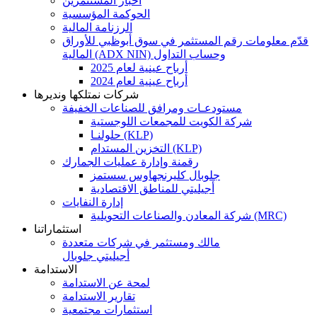
اخبار المستثمرين
الحوكمة المؤسسية
الرزنامة المالية
قدّم معلومات رقم المستثمر في سوق أبوظبي للأوراق
المالية (ADX NIN) وحساب التداول
أرباح عينية لعام 2025
أرباح عينية لعام 2024
شركات نمتلكها ونديرها
مستودعـات ومرافق للصناعات الخفيفة
شركة الكويت للمجمعات اللوجستية
حلولنـا (KLP)
التخزين المستدام (KLP)
رقمنة وإدارة عمليات الجمارك
جلوبال كليرنجهاوس سستمز
أجيليتي للمناطق الاقتصادية
إدارة النفايات
شركة المعادن والصناعات التحويلية (MRC)
استثماراتنا
مالك ومستثمر في شركات متعددة
أجيليتي جلوبال
الاستدامة
لمحة عن الاستدامة
تقارير الاستدامة
استثمارات مجتمعية