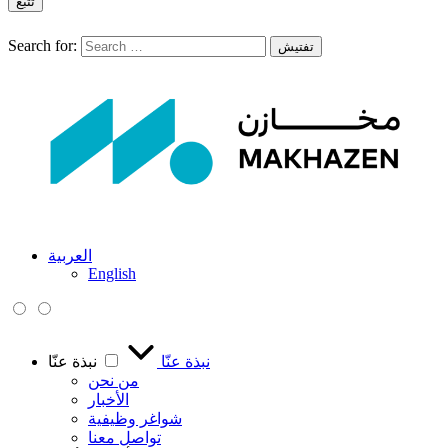
تتبع
Search for:
تفتيش
العربية
English
نبذة عنّا
نبذة عنّا
من نحن
الأخبار
شواغر وظيفية
تواصل معنا