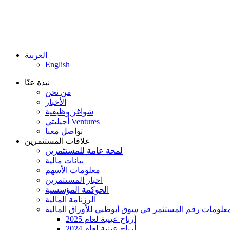
العربية
English
نبذة عنّا
من نحن
الأخبار
شواغر وظيفية
أجيليتي Ventures
تواصل معنا
علاقات المستثمرين
لمحة عامة للمستثمرين
بيانات مالية
معلومات الأسهم
اخبار المستثمرين
الحوكمة المؤسسية
الرزنامة المالية
أرباح عينية لعام 2025
أرباح عينية لعام 2024