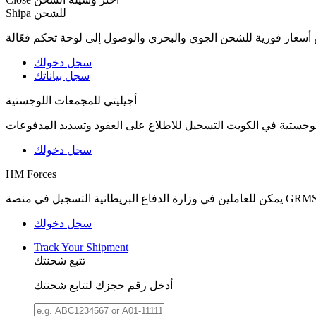
Shipa للشحن
عار فورية للشحن الجوي والبحري والوصول إلى لوحة تحكم فعًالة
سجل دخولك
سجل بياناتك
أجيليتي للمجمعات اللوجستية
سجل دخولك
HM Forces
سجل دخولك
Track Your Shipment
تتبع شحنتك
أدخل رقم حجزك لتتابع شحنتك