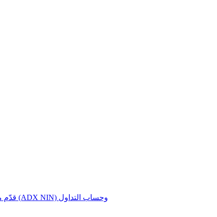
قدّم معلومات رقم المستثمر في سوق أبوظبي للأوراق المالية (ADX NIN) وحساب التداول