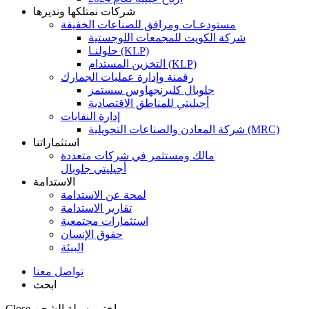
شركات نمتلكها ونديرها
مستودعـات ومرافق للصناعات الخفيفة
شركة الكويت للمجمعات اللوجستية
حلولنـا (KLP)
التخزين المستدام (KLP)
رقمنة وإدارة عمليات الجمارك
جلوبال كليرنجهاوس سستمز
أجيليتي للمناطق الاقتصادية
إدارة النفايات
شركة المعادن والصناعات التحويلية (MRC)
استثماراتنا
مالك ومستثمر في شركات متعددة
أجيليتي جلوبال
الاستدامة
لمحة عن الاستدامة
تقارير الاستدامة
استثمارات مجتمعية
حقوق الإنسان
البيئة
تواصل معنا
ابحث
اختر وسيلة الشحن
Close