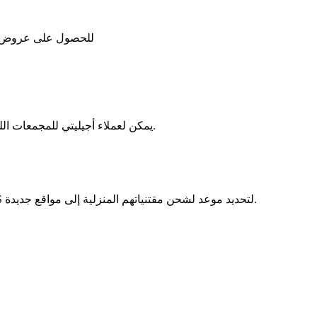
للحصول على عروض أس
يمكن لعملاء أجيليتي للمجمعات اللوجستية في الكويت التسجيل للاطلاع على العقود وتسديد المدفوعات.
يمكن للعاملين في وزارة الدفاع البريطانية التسجيل في منصة GRMS لتحديد موعد لشحن مقتنياتهم المنزلية إلى مواقع جديدة.