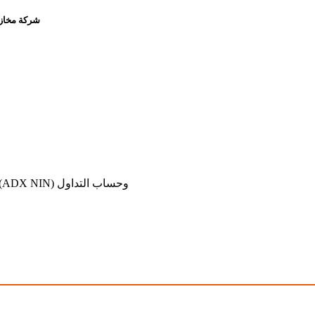
شركة مخازن 
قدّم معلومات رقم المستثمر في سوق أبوظبي للأوراق المالية (ADX NIN) وحساب التداول